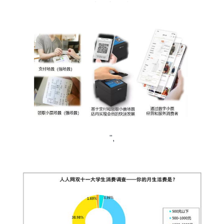
电换新热潮
",