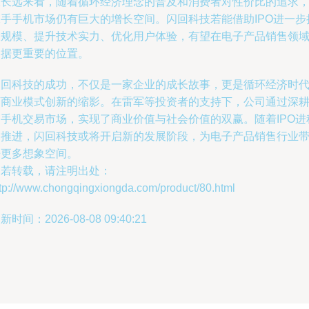
从长远来看，随着循环经济理念的普及和消费者对性价比的追求
二手手机市场仍有巨大的增长空间。闪回科技若能借助IPO进一步
大规模、提升技术实力、优化用户体验，有望在电子产品销售领
占据更重要的位置。
闪回科技的成功，不仅是一家企业的成长故事，更是循环经济时
下商业模式创新的缩影。在雷军等投资者的支持下，公司通过深
旧手机交易市场，实现了商业价值与社会价值的双赢。随着IPO进
的推进，闪回科技或将开启新的发展阶段，为电子产品销售行业
来更多想象空间。
如若转载，请注明出处：
ttp://www.chongqingxiongda.com/product/80.html
新时间：2026-08-08 09:40:21