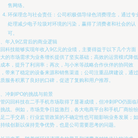
售网络。
环保理念与社会责任：公司积极倡导绿色消费理念，通过专
处理减少电子垃圾对环境的污染，赢得了消费者和社会的认
可。
四、年入9亿背后的商业逻辑
闪回科技能够实现年收入9亿元的业绩，主要得益于以下几个方面
庞大的市场需求为业务增长提供了坚实基础；高效的运营模式降
了成本，提升了利润率；再次，与小米等战略合作伙伴的协同效
应，带来了稳定的设备来源和销售渠道；公司注重品牌建设，通
优质服务积累了良好的口碑，促进了复购和用户推荐。
、冲刺IPO的挑战与前景
尽管闪回科技在二手手机市场取得了显著成绩，但冲刺IPO仍面临
多挑战。例如，市场竞争日益激烈，各大电商平台和手机厂商纷
涉足二手交易；行业监管政策的不确定性也可能影响业务发展；
何持续创新以保持竞争优势，也是公司需要思考的问题。