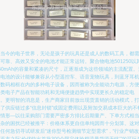
在当今的电子世界，无论是孩子的玩具还是成人的数码工具，都
可靠、高效又安全的电池才能正常运转。聚合物电池501250以
60mAh的容量和紧凑的尺寸，正逐渐成为这些领域的主流配置。
款电池的设计能够兼容从小型遥控车、语音宠物玩具，到蓝牙耳
与数码相框在内的多种电子设备，因而被称为全能动力电源，方
各类电子产品在智能功耗和无绳便捷趋势中实现更长久的稳定电
耗。更明智的消息是，生产商家目前放出现货直销的活动模式，
破了供应链过多“信息封锁”或固定费用以及附加交易成本巨大的不
通情形—以往采购部门需要严密多方排比后期量产、下单方式相
复杂的困扰已经被推平：价格体系更自信单纯因而十分划算。这
任何急切寻试研发后“迷你型号检测细节定型需求”，“行业产销改
返市之际‘价优快出首批300个限定体验档流量货源无忧’”的可玩